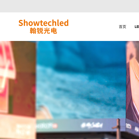
LED
交
通
屏
首页
L