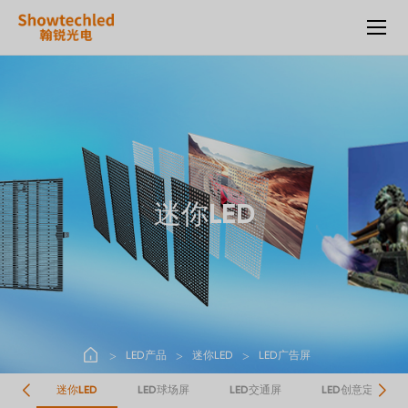
LED
广
告
屏
迷你LED
LED产品
迷你LED
LED广告屏
赁屏
迷你LED
LED球场屏
LED交通屏
LED创意定制屏