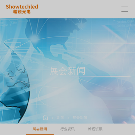
翰
锐
光
电：
三
项
大
奖
齐
辉，
展会新闻
彰
显
其
在
LED
显
示
屏
新闻
展会新闻
领
域
展会新闻
行业资讯
翰锐资讯