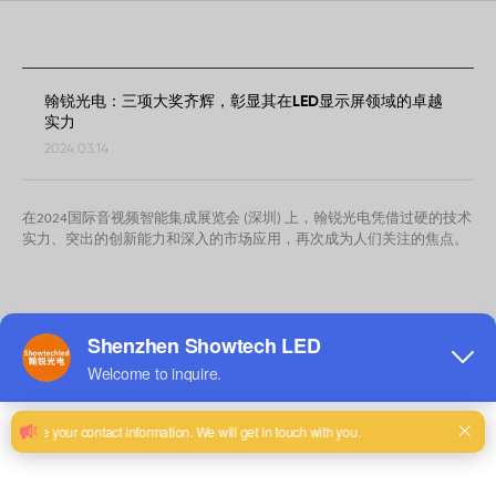
的
卓
越
实
力
翰锐光电：三项大奖齐辉，彰显其在LED显示屏领域的卓越
实力
2024.03.14
在2024国际音视频智能集成展览会 (深圳) 上，翰锐光电
凭借过硬的技术
实力、突出的创新能力和深入的市场应用，再次成为人们关注的焦点。
一等奖
为产品技术进
在这次展览上，
Showtechled
不仅成功赢得了“
步
"
和
一等奖
卓越的知识产权
"
Disp商业应用创新奖
"
"
和
"
中国
演艺设备协会颁发
,它变成了
一位户外领先者在租赁屏
行业