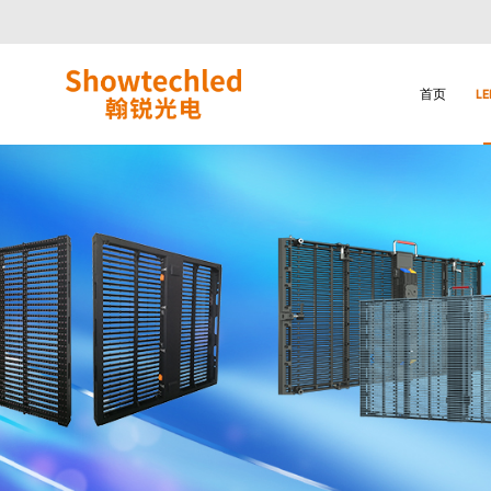
FC
体
育
场
首页
L