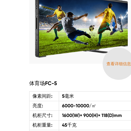
查看详细信
体育场FC-5
像素间距:
5毫米
亮度:
6000-10000/㎡
机柜尺寸:
1600(W)× 900(H)× 118(D)mm
机柜重量:
45千克