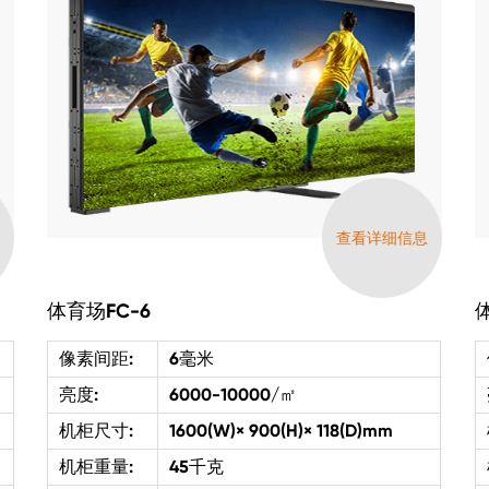
息
查看详细信息
体育场FC-6
体
像素间距:
6毫米
亮度:
6000-10000/㎡
机柜尺寸:
1600(W)× 900(H)× 118(D)mm
机柜重量:
45千克